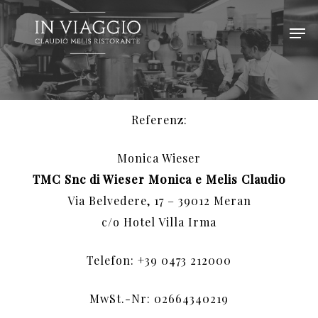
Skip
Men
to
main
content
Referenz:
Monica Wieser
TMC Snc di Wieser Monica e Melis Claudio
Via Belvedere, 17 – 39012 Meran
c/o Hotel Villa Irma
Telefon: +39 0473 212000
MwSt.-Nr: 02664340219