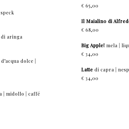
€ 65,00
| speck
Il Maialino di Alfre
€ 68,00
 di aringa
Big Apple!
mela | liqu
€ 34,00
e d’acqua dolce |
Latte
di capra | nesp
€ 34,00
 | midollo | caffé