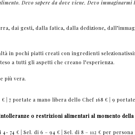
 alimento. Devo sapere da dove viene. Devo immaginarmi l
ra, dai gesti, dalla fatica, dalla dedizione, dall’immag
tà in pochi piatti creati con ingredienti selezionatiss
eso a tutti gli aspetti che creano l’esperienza.
e più vera.
 € | 7 portate a mano libera dello Chef 168 € | 9 portat
 intolleranze o restrizioni alimentari al momento dell
4- 74 € | Sel. di 6 – 94 € | Sel. di 8 – 112 € per persona