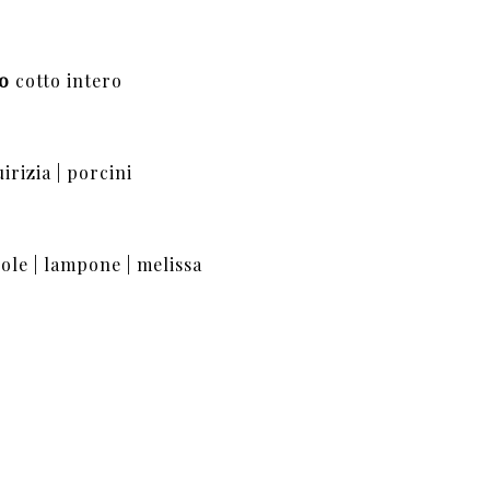
do
cotto intero
irizia | porcini
ole | lampone | melissa