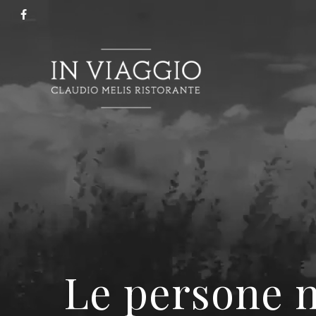
Skip
facebook
to
main
content
Le persone n