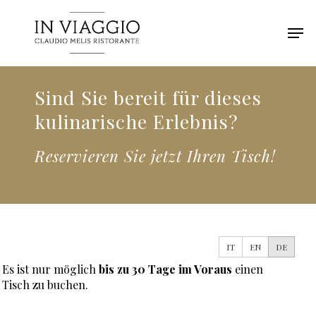
Skip
Men
to
main
content
Sind Sie bereit für dieses
kulinarische Erlebnis?
Reservieren Sie jetzt Ihren Tisch!